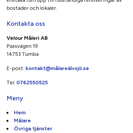
enstaka rum upp till fullständiga renoveringar av
bostäder och lokaler.
Kontakta oss
Velour Måleri AB
Passvägen 19
14753 Tumba
E-post:
kontakt@målareälvsjö.se
Tel:
0762550525
Meny
Hem
Målare
Övriga tjänster